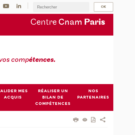
Centre
Cnam
Par
is
 vos comp
étences.
VALIDER MES
RÉALISER UN
NOS
ACQUIS
BILAN DE
PARTENAIRES
COMPÉTENCES