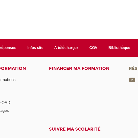
/réponses
Infos site
A télécharger
CGV
Bibliothèque
 FORMATION
FINANCER MA FORMATION
RÉS
ormations
a FOAD
tages
SUIVRE MA SCOLARITÉ