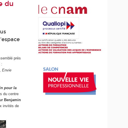
e du
ous
l'espace
assemblé près
 :
e, Envie
n pour la
s du centre
ur Benjamin
x invités de