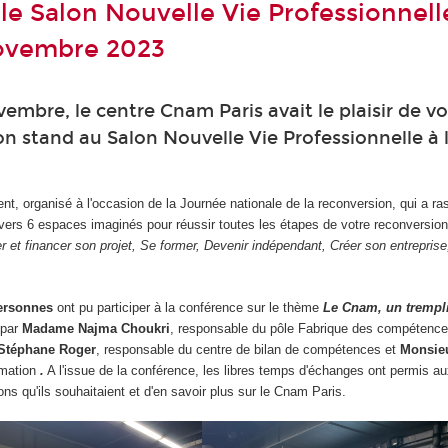
 le Salon Nouvelle Vie Professionnell
novembre 2023
vembre, le centre Cnam Paris avait le plaisir de v
son stand au Salon Nouvelle Vie Professionnelle à 
t, organisé à l'occasion de la Journée nationale de la reconversion, qui a r
vers 6 espaces imaginés pour réussir toutes les étapes de votre reconversion
mer et financer son projet, Se former, Devenir indépendant, Créer son entrepris
personnes
ont pu participer à la conférence sur le thème
Le Cnam, un trempli
 par
Madame Najma Choukri
, responsable du pôle Fabrique des compétence
Stéphane Roger
, responsable du centre de bilan de compétences et
Monsie
ormation
.
A l'issue de la conférence, les libres temps d'échanges ont permis au
ons qu'ils souhaitaient et d'en savoir plus sur le Cnam Paris.