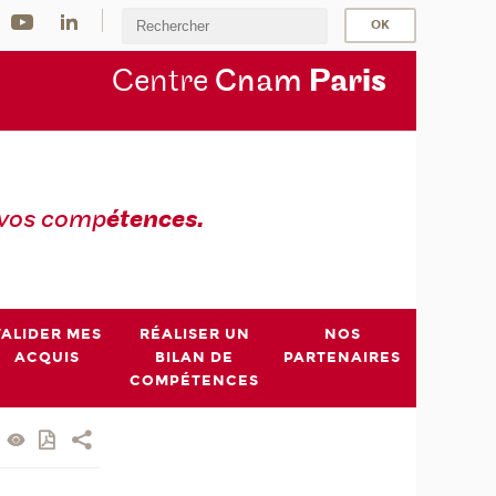
Centre
Cnam
Par
is
 vos comp
étences.
VALIDER MES
RÉALISER UN
NOS
ACQUIS
BILAN DE
PARTENAIRES
COMPÉTENCES