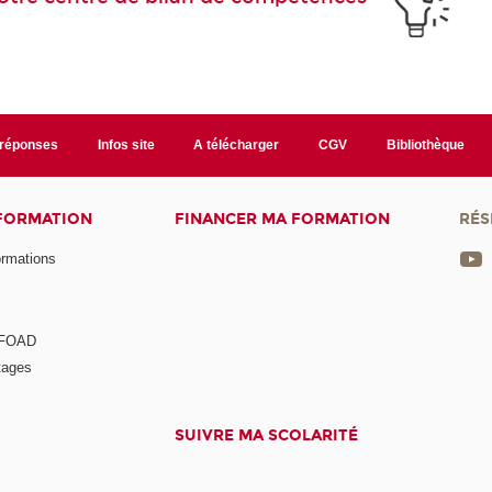
/réponses
Infos site
A télécharger
CGV
Bibliothèque
 FORMATION
FINANCER MA FORMATION
RÉS
ormations
a FOAD
tages
SUIVRE MA SCOLARITÉ