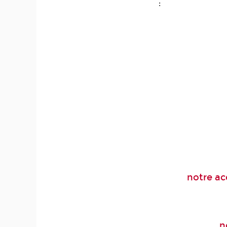
:
notre ac
n