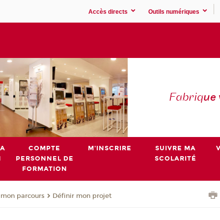
Accès directs
Outils numériques
Fabriq
ue
MA
COMPTE
M'INSCRIRE
SUIVRE MA
N
PERSONNEL DE
SCOLARITÉ
FORMATION
 mon parcours
Définir mon projet