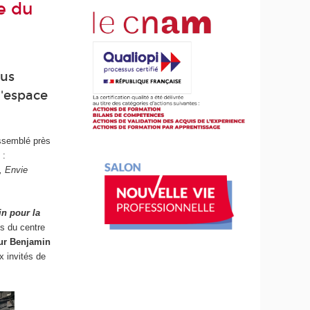
e du
ous
l'espace
assemblé près
 :
e, Envie
n pour la
s du centre
ur Benjamin
x invités de