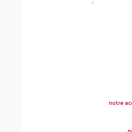
:
notre ac
n