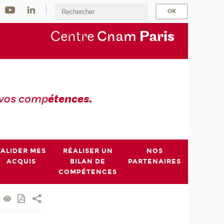
Centre
Cnam
Par
is
 vos comp
étences.
VALIDER MES
RÉALISER UN
NOS
ACQUIS
BILAN DE
PARTENAIRES
COMPÉTENCES