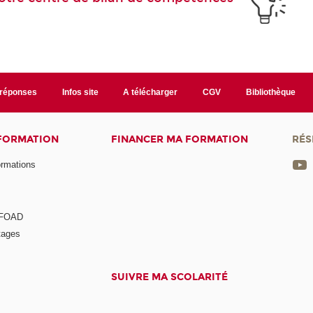
/réponses
Infos site
A télécharger
CGV
Bibliothèque
 FORMATION
FINANCER MA FORMATION
RÉS
ormations
a FOAD
tages
SUIVRE MA SCOLARITÉ