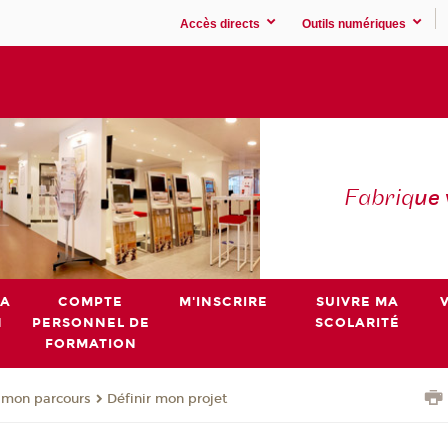
Accès directs
Outils numériques
Fabriq
ue
MA
COMPTE
M'INSCRIRE
SUIVRE MA
N
PERSONNEL DE
SCOLARITÉ
FORMATION
 mon parcours
Définir mon projet