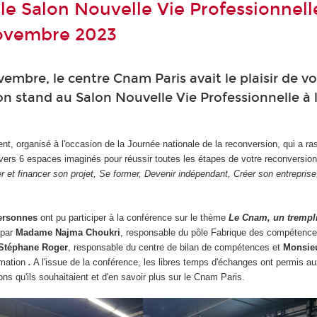
 le Salon Nouvelle Vie Professionnell
novembre 2023
vembre, le centre Cnam Paris avait le plaisir de v
son stand au Salon Nouvelle Vie Professionnelle à 
t, organisé à l'occasion de la Journée nationale de la reconversion, qui a r
vers 6 espaces imaginés pour réussir toutes les étapes de votre reconversion
mer et financer son projet, Se former, Devenir indépendant, Créer son entrepris
personnes
ont pu participer à la conférence sur le thème
Le Cnam, un trempli
 par
Madame Najma Choukri
, responsable du pôle Fabrique des compétence
Stéphane Roger
, responsable du centre de bilan de compétences et
Monsie
ormation
.
A l'issue de la conférence, les libres temps d'échanges ont permis au
ons qu'ils souhaitaient et d'en savoir plus sur le Cnam Paris.