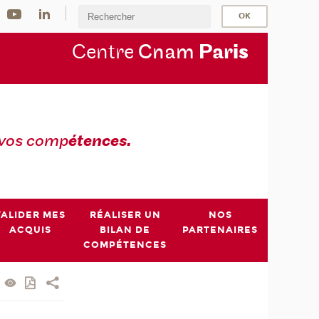
Centre
Cnam
Par
is
 vos comp
étences.
VALIDER MES
RÉALISER UN
NOS
ACQUIS
BILAN DE
PARTENAIRES
COMPÉTENCES