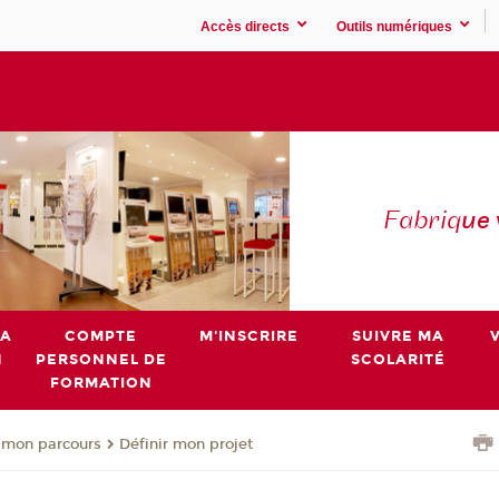
Accès directs
Outils numériques
Fabriq
ue
MA
COMPTE
M'INSCRIRE
SUIVRE MA
N
PERSONNEL DE
SCOLARITÉ
FORMATION
 mon parcours
Définir mon projet