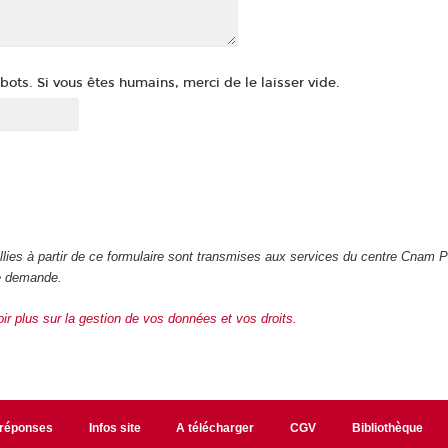
ots. Si vous êtes humains, merci de le laisser vide.
illies à partir de ce formulaire sont transmises aux services du centre Cnam 
re demande.
oir plus sur la gestion de vos données et vos droits.
/réponses
Infos site
A télécharger
CGV
Bibliothèque