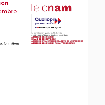
ion
vembre
os formations