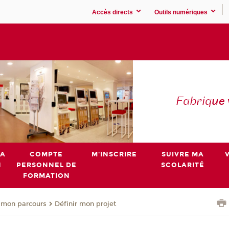
Accès directs
Outils numériques
Fabriq
ue
MA
COMPTE
M'INSCRIRE
SUIVRE MA
N
PERSONNEL DE
SCOLARITÉ
FORMATION
 mon parcours
Définir mon projet