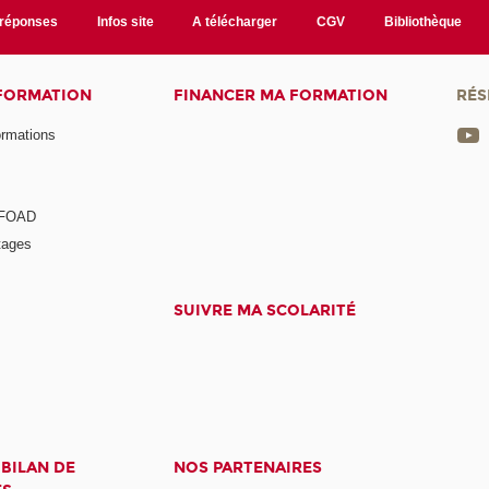
/réponses
Infos site
A télécharger
CGV
Bibliothèque
 FORMATION
FINANCER MA FORMATION
RÉS
ormations
a FOAD
tages
SUIVRE MA SCOLARITÉ
 BILAN DE
NOS PARTENAIRES