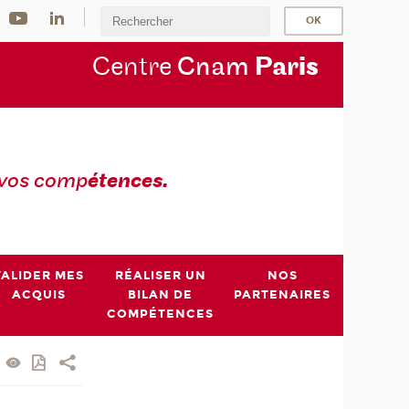
Centre
Cnam
Par
is
 vos comp
étences.
VALIDER MES
RÉALISER UN
NOS
ACQUIS
BILAN DE
PARTENAIRES
COMPÉTENCES