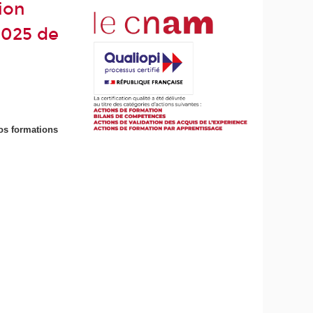
ion
2025 de
os formations