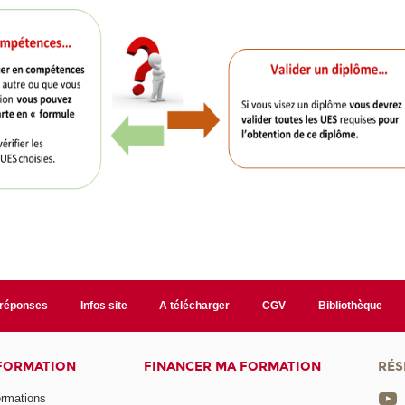
/réponses
Infos site
A télécharger
CGV
Bibliothèque
 FORMATION
FINANCER MA FORMATION
RÉS
ormations