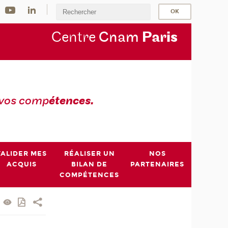
Centre
Cnam
Par
is
 vos comp
étences.
VALIDER MES
RÉALISER UN
NOS
ACQUIS
BILAN DE
PARTENAIRES
COMPÉTENCES