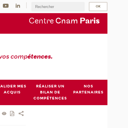
Centre
Cnam
Par
is
 vos comp
étences.
VALIDER MES
RÉALISER UN
NOS
ACQUIS
BILAN DE
PARTENAIRES
COMPÉTENCES