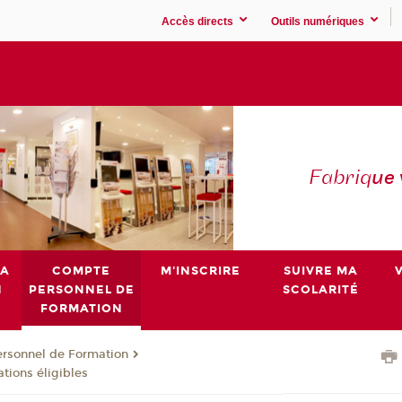
Accès directs
Outils numériques
Fabriq
ue
MA
COMPTE
M'INSCRIRE
SUIVRE MA
N
PERSONNEL DE
SCOLARITÉ
FORMATION
rsonnel de Formation
ations éligibles