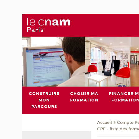
CONSTRUIRE
CHOISIR MA
FINANCER 
MON
FORMATION
FORMATIO
PARCOURS
Compte Pe
Accueil
CPF - liste des form