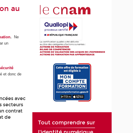
ion au
ation
.
Ne
ar un
écurité
ité et donc de
ancées avec
s secteurs
’un contrat
at de
Tout comprendre sur
l'identité numérique