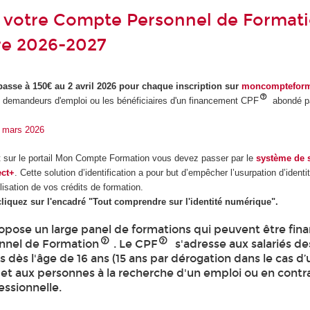
z votre Compte Personnel de Format
re 2026-2027
passe à 150€ au 2 avril 2026 pour chaque inscription sur
moncompteform
 demandeurs d'emploi ou les bénéficiaires d'un financement CPF
abondé p
30 mars 2026
t sur le portail Mon Compte Formation vous devez passer par le
système de s
ect+
. Cette solution d’identification a pour but d’empêcher l’usurpation d’ident
lisation de vos crédits de formation.
cliquez sur l'encadré "Tout comprendre sur l'identité numérique".
pose un large panel de formations qui peuvent être fin
nnel de Formation
. Le CPF
s'adresse aux salariés de
es dès l'âge de 16 ans (15 ans par dérogation dans le cas d
 et aux personnes à la recherche d'un emploi ou en contr
essionnelle.