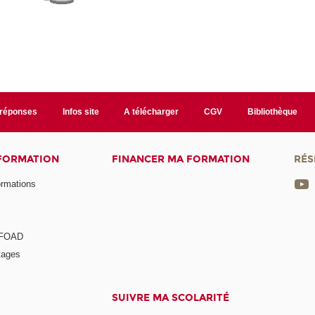
/réponses
Infos site
A télécharger
CGV
Bibliothèque
 FORMATION
FINANCER MA FORMATION
RÉS
ormations
a FOAD
tages
SUIVRE MA SCOLARITÉ