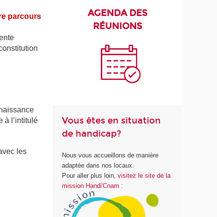
AGENDA DES
re parcours
R
É
UNIONS
ente
onstitution
nnaissance
Vous êtes en situation
à l’intitulé
de handicap?
 avec les
Nous vous accueillons de manière
adaptée dans nos locaux.
Pour aller plus loin,
visitez le site de la
mission Handi'Cnam
: