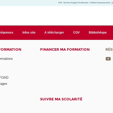
/réponses
Infos site
A télécharger
CGV
Bibliothèque
 FORMATION
FINANCER MA FORMATION
RÉS
ormations
a FOAD
tages
SUIVRE MA SCOLARITÉ