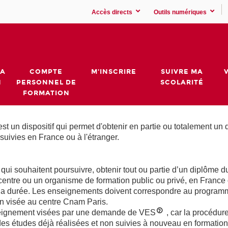
Accès directs
Outils numériques
MA
COMPTE
M'INSCRIRE
SUIVRE MA
N
PERSONNEL DE
SCOLARITÉ
FORMATION
 est un dispositif qui permet d'obtenir en partie ou totalement un
uivies en France ou à l'étranger.
ui souhaitent poursuivre, obtenir tout ou partie d’un diplôme
centre ou un organisme de formation public ou privé, en France
et la durée. Les enseignements doivent correspondre au programm
on visée au centre Cnam Paris.
’enseignement visées par une demande de VES
, car la procédur
es études déjà réalisées et non suivies à nouveau en formation