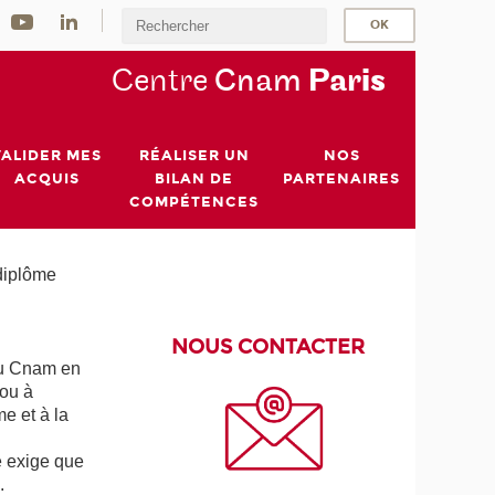
Centre
Cnam
Par
is
VALIDER MES
RÉALISER UN
NOS
ACQUIS
BILAN DE
PARTENAIRES
COMPÉTENCES
 diplôme
NOUS CONTACTER
 du Cnam en
 ou à
e et à la
e exige que
.