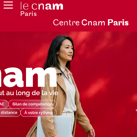
Centre
Cnam
Par
is