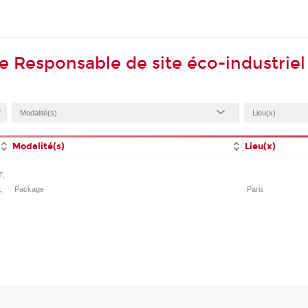
e Responsable de site éco-industriel
Modalité(s)
Lieu(x)
T,
,
Package
Paris