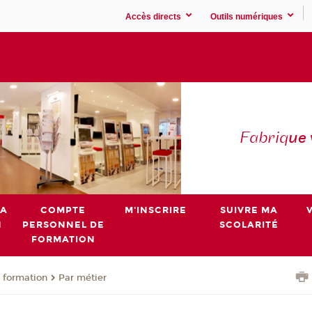
Accès directs
Outils numériques
Fabriq
ue
MA
COMPTE
M'INSCRIRE
SUIVRE MA
N
PERSONNEL DE
SCOLARITÉ
FORMATION
 formation
Par métier