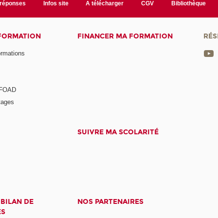
/réponses
Infos site
A télécharger
CGV
Bibliothèque
 FORMATION
FINANCER MA FORMATION
RÉS
ormations
a FOAD
tages
SUIVRE MA SCOLARITÉ
 BILAN DE
NOS PARTENAIRES
ES