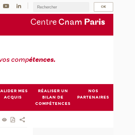
Centre
Cnam
Par
is
 vos comp
étences.
VALIDER MES
RÉALISER UN
NOS
ACQUIS
BILAN DE
PARTENAIRES
COMPÉTENCES