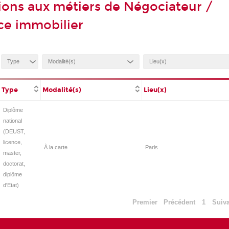
ions aux métiers de Négociateur /
ce immobilier
Type
Modalité(s)
Lieu(x)
Diplôme
national
(DEUST,
licence,
À la carte
Paris
master,
doctorat,
diplôme
d'Etat)
Premier
Précédent
1
Suiv