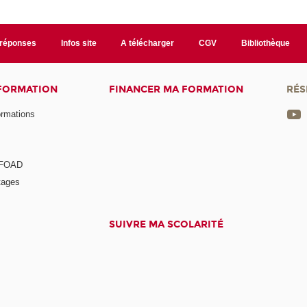
/réponses
Infos site
A télécharger
CGV
Bibliothèque
 FORMATION
FINANCER MA FORMATION
RÉS
ormations
a FOAD
tages
SUIVRE MA SCOLARITÉ