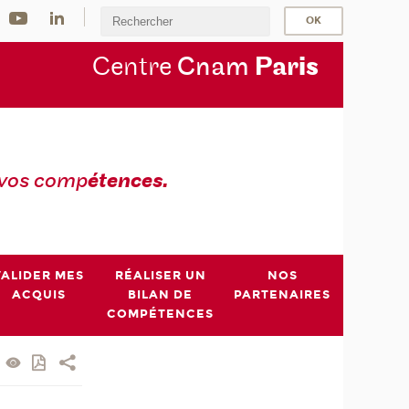
Centre
Cnam
Par
is
 vos comp
étences.
VALIDER MES
RÉALISER UN
NOS
ACQUIS
BILAN DE
PARTENAIRES
COMPÉTENCES