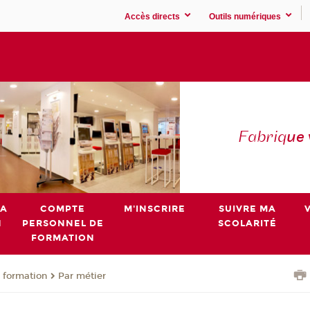
Accès directs
Outils numériques
Fabriq
ue
MA
COMPTE
M'INSCRIRE
SUIVRE MA
N
PERSONNEL DE
SCOLARITÉ
FORMATION
 formation
Par métier