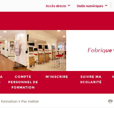
Accès directs
Outils numériques
Fabriq
ue
MA
COMPTE
M'INSCRIRE
SUIVRE MA
N
PERSONNEL DE
SCOLARITÉ
FORMATION
 formation
Par métier