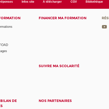
/réponses
Infos site
A télécharger
CGV
Bibliothèque
 FORMATION
FINANCER MA FORMATION
RÉS
ormations
a FOAD
tages
SUIVRE MA SCOLARITÉ
 BILAN DE
NOS PARTENAIRES
ES