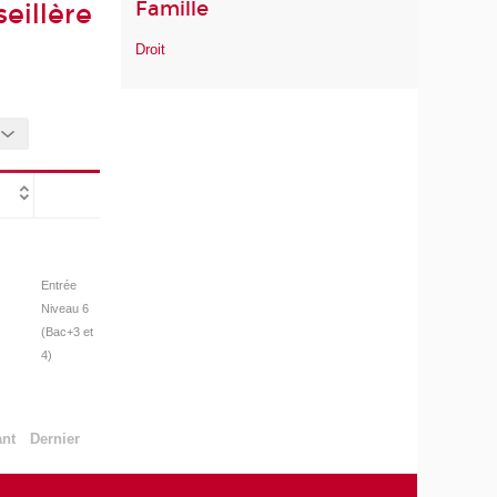
Famille
eillère
Droit
Entrée
Niveau 6
(Bac+3 et
4)
ant
Dernier