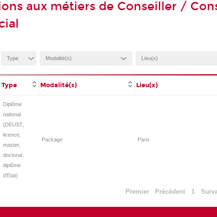
ions aux métiers de Conseiller / Cons
cial
Type
Modalité(s)
Lieu(x)
Diplôme
national
(DEUST,
licence,
Package
Paris
master,
doctorat,
diplôme
d'Etat)
Premier
Précédent
1
Suiv