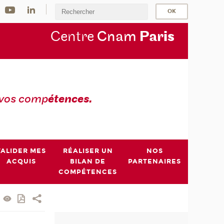
Centre
Cnam
Par
is
 vos comp
étences.
VALIDER MES
RÉALISER UN
NOS
ACQUIS
BILAN DE
PARTENAIRES
COMPÉTENCES