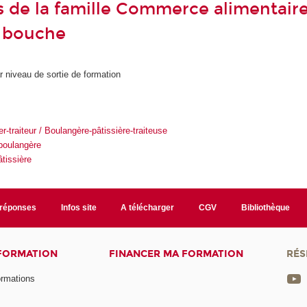
s de la famille Commerce alimentaire
e bouche
r niveau de sortie de formation
2
r-traiteur / Boulangère-pâtissière-traiteuse
boulangère
âtissière
/réponses
Infos site
A télécharger
CGV
Bibliothèque
 FORMATION
FINANCER MA FORMATION
RÉS
ormations