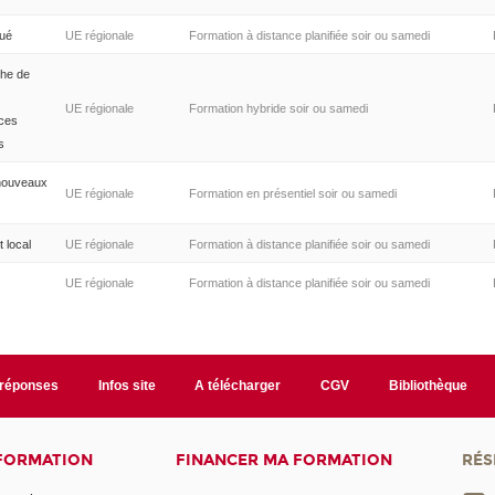
qué
UE régionale
Formation à distance planifiée soir ou samedi
che de
UE régionale
Formation hybride soir ou samedi
ces
s
 nouveaux
UE régionale
Formation en présentiel soir ou samedi
 local
UE régionale
Formation à distance planifiée soir ou samedi
UE régionale
Formation à distance planifiée soir ou samedi
/réponses
Infos site
A télécharger
CGV
Bibliothèque
 FORMATION
FINANCER MA FORMATION
RÉS