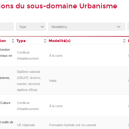
tions du sous-domaine Urbanisme
tion
Type
Modalité(s)
Gestion
Certificat
oriaux en
À la carte
d'établissement
Diplôme national
banisme,
(DEUST, licence,
Initial
master, doctorat,
diplôme d'Etat)
 Culture
Certificat
À la carte
d'établissement
t outils de
UE régionale
Formation hybride soir ou samedi