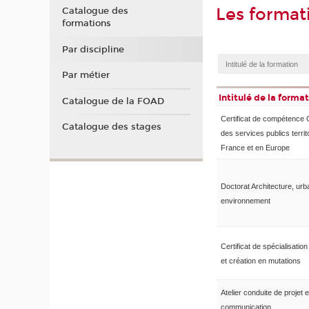
Les forma
Catalogue des
formations
Par discipline
Par métier
Intitulé de la forma
Catalogue de la FOAD
Certificat de compétence 
Catalogue des stages
des services publics territ
France et en Europe
Doctorat Architecture, ur
environnement
Certificat de spécialisation
et création en mutations
Atelier conduite de projet e
communication