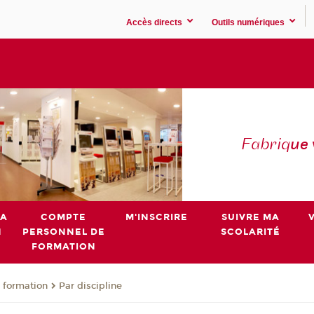
Accès directs
Outils numériques
Fabriq
ue
MA
COMPTE
M'INSCRIRE
SUIVRE MA
N
PERSONNEL DE
SCOLARITÉ
FORMATION
 formation
Par discipline