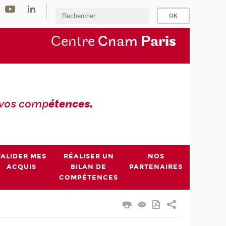
Centre
Cnam
Par
is
 vos comp
étences.
VALIDER MES
RÉALISER UN
NOS
ACQUIS
BILAN DE
PARTENAIRES
COMPÉTENCES