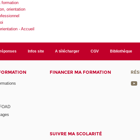
 formation
on, orientation
ofessionnel
oi
rientation - Accueil
/réponses
Infos site
A télécharger
CGV
Bibliothèque
 FORMATION
FINANCER MA FORMATION
RÉS
ormations
a FOAD
tages
SUIVRE MA SCOLARITÉ