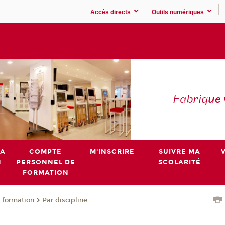
Accès directs
Outils numériques
Fabriq
ue
MA
COMPTE
M'INSCRIRE
SUIVRE MA
N
PERSONNEL DE
SCOLARITÉ
FORMATION
 formation
Par discipline