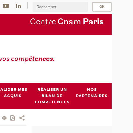
Centre
Cnam
Par
is
 vos comp
étences.
VALIDER MES
RÉALISER UN
NOS
ACQUIS
BILAN DE
PARTENAIRES
COMPÉTENCES