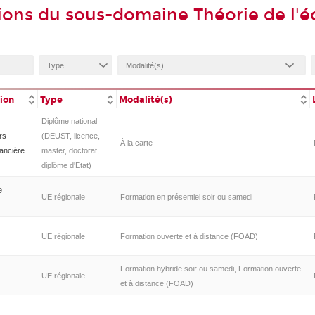
ions du sous-domaine Théorie de l'
tion
Type
Modalité(s)
Diplôme national
rs
(DEUST, licence,
À la carte
ancière
master, doctorat,
diplôme d'Etat)
e
UE régionale
Formation en présentiel soir ou samedi
UE régionale
Formation ouverte et à distance (FOAD)
Formation hybride soir ou samedi, Formation ouverte
UE régionale
et à distance (FOAD)