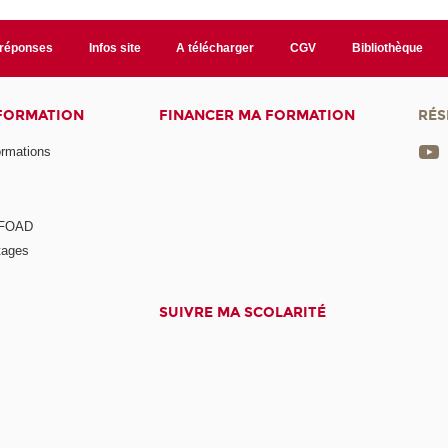
/réponses
Infos site
A télécharger
CGV
Bibliothèque
 FORMATION
FINANCER MA FORMATION
RÉS
ormations
a FOAD
tages
SUIVRE MA SCOLARITÉ