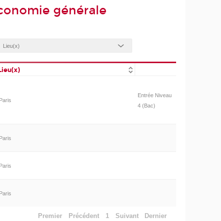
économie générale
Lieu(x)
Entrée Niveau
Paris
4 (Bac)
Paris
Paris
Paris
Premier
Précédent
1
Suivant
Dernier