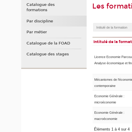
Les format
Catalogue des
formations
Par discipline
Par métier
Intitulé de la forma
Catalogue de la FOAD
Catalogue des stages
Licence Economie Parcou
Analyse économique et fin
Mécanismes de l'économi
contemporaine
Economie Générale :
microéconomie
Economie Générale :
macroéconomie
Éléments 1 à 4 sur 4