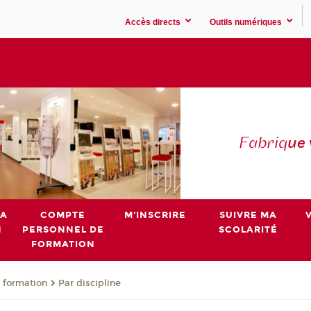
Accès directs
Outils numériques
Fabriq
ue
MA
COMPTE
M'INSCRIRE
SUIVRE MA
N
PERSONNEL DE
SCOLARITÉ
FORMATION
 formation
Par discipline