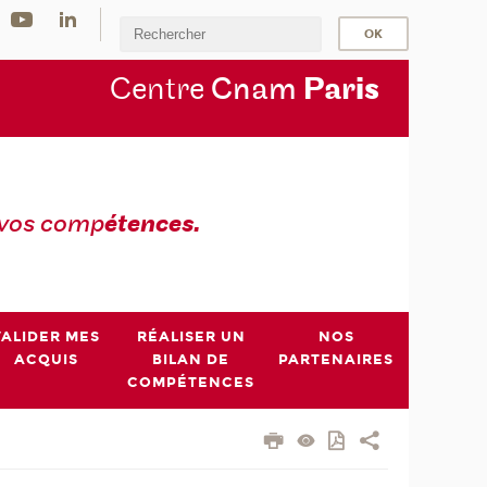
Centre
Cnam
Par
is
 vos comp
étences.
VALIDER MES
RÉALISER UN
NOS
ACQUIS
BILAN DE
PARTENAIRES
COMPÉTENCES