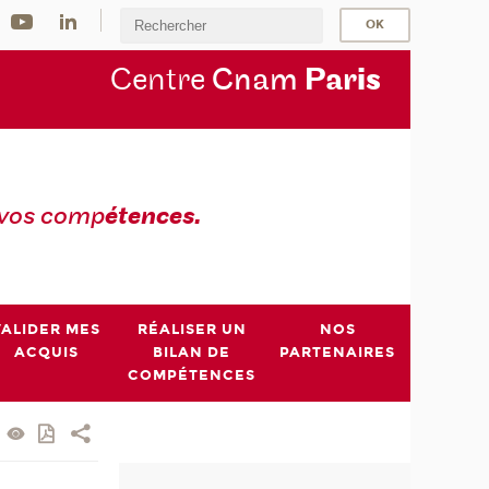
Centre
Cnam
Par
is
 vos comp
étences.
VALIDER MES
RÉALISER UN
NOS
ACQUIS
BILAN DE
PARTENAIRES
COMPÉTENCES