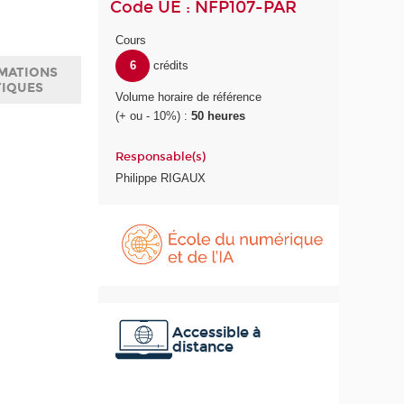
Code UE : NFP107-PAR
Cours
6
crédits
MATIONS
TIQUES
Volume horaire de référence
(+ ou - 10%) :
50 heures
Responsable(s)
Philippe RIGAUX
É
c
o
l
e
d
u
Accessible à
distance
n
u
m
é