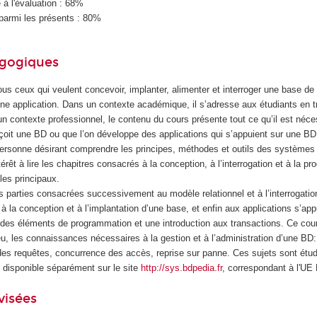
à l'évaluation : 68%
parmi les présents : 80%
agogiques
us ceux qui veulent concevoir, implanter, alimenter et interroger une base d
 une application. Dans un contexte académique, il s’adresse aux étudiants en 
n contexte professionnel, le contenu du cours présente tout ce qu’il est néce
çoit une BD ou que l’on développe des applications qui s’appuient sur une BD
 personne désirant comprendre les principes, méthodes et outils des systèmes
érêt à lire les chapitres consacrés à la conception, à l’interrogation et à la p
les principaux.
s parties consacrées successivement au modèle relationnel et à l’interrogati
 à la conception et à l’implantation d’une base, et enfin aux applications s’ap
es éléments de programmation et une introduction aux transactions. Ce cou
u, les connaissances nécessaires à la gestion et à l’administration d’une BD
des requêtes, concurrence des accès, reprise sur panne. Ces sujets sont étud
, disponible séparément sur le site
http://sys.bdpedia.fr
, correspondant à l'U
visées