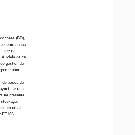
r
i
q
u
e
e
e données (BD),
t
troisième année
d
ssaire de
e
. Au-delà de ce
l
 de gestion de
'
rogrammation
I
A
on de bases de
puyant sur une
rs ne présente
: stockage,
iés en détail
E NFE106.