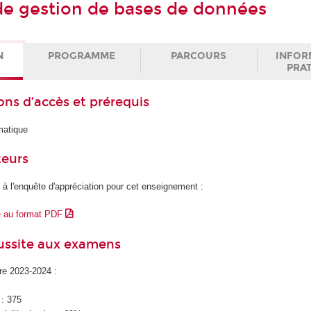
e gestion de bases de données
N
PROGRAMME
PARCOURS
INFOR
PRA
ons d’accès et prérequis
matique
teurs
 à l'enquête d'appréciation pour cet enseignement :
e au format PDF
éussite aux examens
ire 2023-2024 :
 : 375