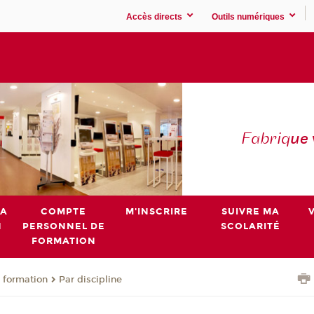
Accès directs
Outils numériques
Fabriq
ue
MA
COMPTE
M'INSCRIRE
SUIVRE MA
N
PERSONNEL DE
SCOLARITÉ
FORMATION
 formation
Par discipline