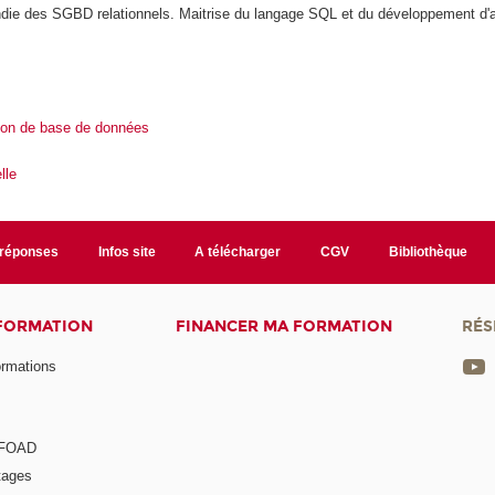
ie des SGBD relationnels. Maitrise du langage SQL et du développement d'a
ion de base de données
lle
/réponses
Infos site
A télécharger
CGV
Bibliothèque
 FORMATION
FINANCER MA FORMATION
RÉS
ormations
a FOAD
tages