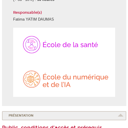
Responsable(s)
Fatima YATIM DAUMAS
École
École
de
du
la
numéri
Santé
et
de
l'IA
PRÉSENTATION
Public, conditions d’accès et prérequis