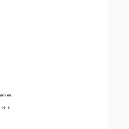
hain en
n de la