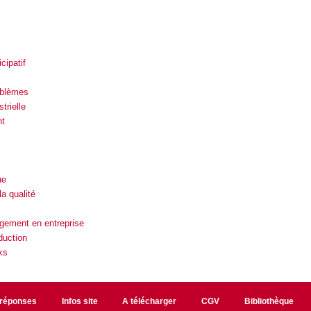
cipatif
oblèmes
trielle
nt
ue
a qualité
gement en entreprise
duction
ks
/réponses
Infos site
A télécharger
CGV
Bibliothèque