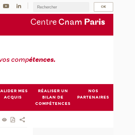
Centre
Cnam
Par
is
 vos comp
étences.
VALIDER MES
RÉALISER UN
NOS
ACQUIS
BILAN DE
PARTENAIRES
COMPÉTENCES