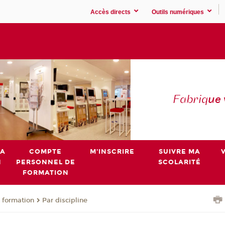
Accès directs
Outils numériques
Fabriq
ue
MA
COMPTE
M'INSCRIRE
SUIVRE MA
N
PERSONNEL DE
SCOLARITÉ
FORMATION
 formation
Par discipline