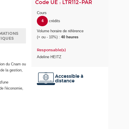
Code UE : LTR112-PAR
Cours
4
crédits
Volume horaire de référence
MATIONS
(+ ou - 10%) :
40 heures
TIQUES
Responsable(s)
Adeline HEITZ
tion du Cnam ou
de la gestion,
Accessible à
distance
 d'une
de l'économie,