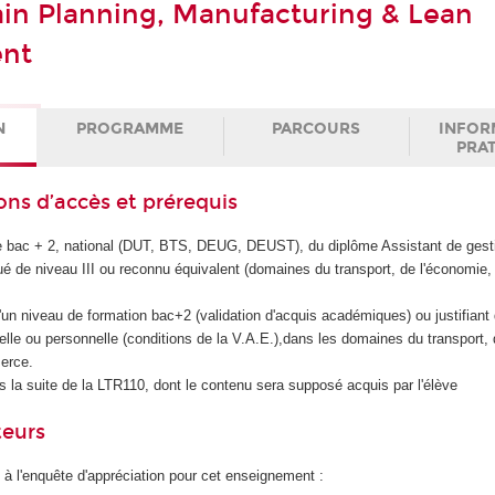
in Planning, Manufacturing & Lean
nt
N
PROGRAMME
PARCOURS
INFOR
PRA
ons d’accès et prérequis
ôme bac + 2, national (DUT, BTS, DEUG, DEUST), du diplôme Assistant de ges
 de niveau III ou reconnu équivalent (domaines du transport, de l'économie, 
d'un niveau de formation bac+2 (validation d'acquis académiques) ou justifiant
lle ou personnelle (conditions de la V.A.E.),dans les domaines du transport, 
erce.
ns la suite de la LTR110, dont le contenu sera supposé acquis par l'élève
teurs
 à l'enquête d'appréciation pour cet enseignement :