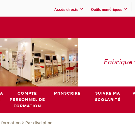
Accès directs
Outils numériques
Fabriq
ue
MA
COMPTE
M'INSCRIRE
SUIVRE MA
N
PERSONNEL DE
SCOLARITÉ
FORMATION
 formation
Par discipline