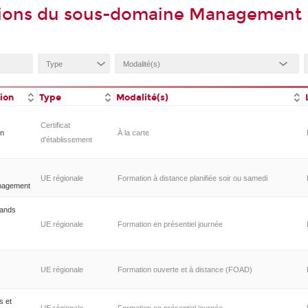
ions du sous-domaine Management pa
tion
Type
Modalité(s)
Certificat
on
À la carte
d'établissement
UE régionale
Formation à distance planifiée soir ou samedi
nagement
rands
UE régionale
Formation en présentiel journée
UE régionale
Formation ouverte et à distance (FOAD)
s et