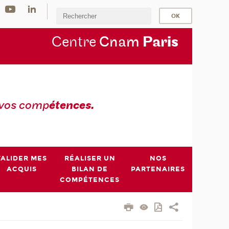
Centre
Cnam
Par
is
 vos comp
étences.
VALIDER MES
RÉALISER UN
NOS
ACQUIS
BILAN DE
PARTENAIRES
COMPÉTENCES