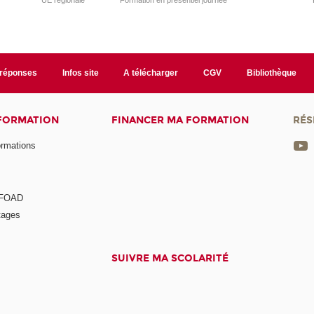
UE régionale
Formation en présentiel journée
/réponses
Infos site
A télécharger
CGV
Bibliothèque
 FORMATION
FINANCER MA FORMATION
RÉS
ormations
a FOAD
tages
SUIVRE MA SCOLARITÉ