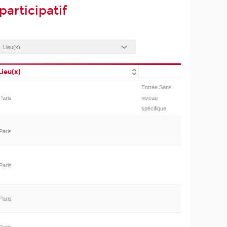
rticipatif
Lieu(x)
Entrée Sans
Paris
niveau
spécifique
Paris
Paris
Paris