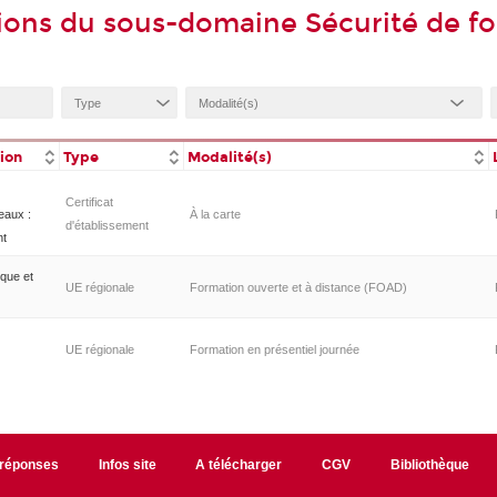
ions du sous-domaine Sécurité de 
tion
Type
Modalité(s)
Certificat
eaux :
À la carte
d'établissement
nt
ique et
UE régionale
Formation ouverte et à distance (FOAD)
UE régionale
Formation en présentiel journée
/réponses
Infos site
A télécharger
CGV
Bibliothèque