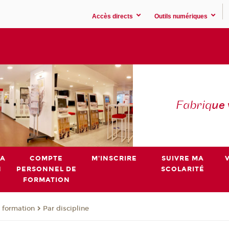
Accès directs
Outils numériques
Fabriq
ue
MA
COMPTE
M'INSCRIRE
SUIVRE MA
N
PERSONNEL DE
SCOLARITÉ
FORMATION
 formation
Par discipline