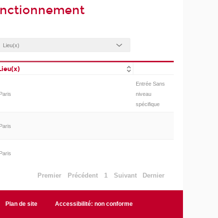
fonctionnement
Lieu(x)
Entrée Sans
Paris
niveau
spécifique
Paris
Paris
Premier
Précédent
1
Suivant
Dernier
Plan de site
Accessibilité: non conforme