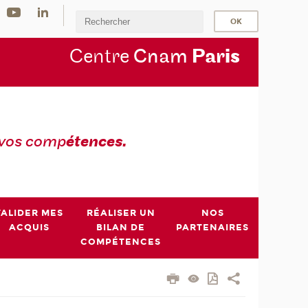
Centre
Cnam
Par
is
 vos comp
étences.
VALIDER MES
RÉALISER UN
NOS
ACQUIS
BILAN DE
PARTENAIRES
COMPÉTENCES