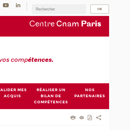
Centre
Cnam
Par
is
 vos comp
étences.
VALIDER MES
RÉALISER UN
NOS
ACQUIS
BILAN DE
PARTENAIRES
COMPÉTENCES