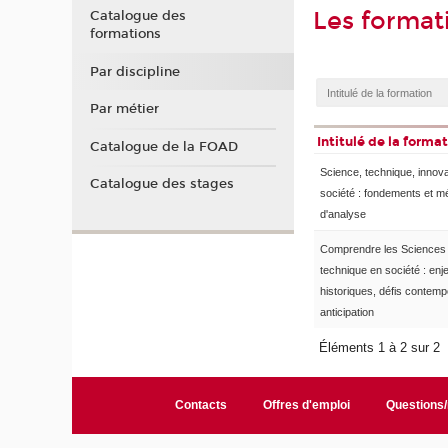
Les format
Catalogue des
formations
Par discipline
Par métier
Intitulé de la forma
Catalogue de la FOAD
Science, technique, innova
Catalogue des stages
société : fondements et 
d'analyse
Comprendre les Sciences 
technique en société : enj
historiques, défis contemp
anticipation
Éléments 1 à 2 sur 2
Contacts
Offres d'emploi
Questions