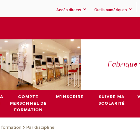
Accès directs
Outils numériques
Fabriq
ue
MA
COMPTE
M'INSCRIRE
SUIVRE MA
N
PERSONNEL DE
SCOLARITÉ
FORMATION
 formation
Par discipline