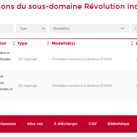
ions du sous-domaine Révolution ind
tion
Type
Modalité(s)
tion et
méthodes
UE régionale
Formation ouverte et à distance (FOAD)
et
eux
UE régionale
Formation ouverte et à distance (FOAD)
orains et
/réponses
Infos site
A télécharger
CGV
Bibliothèque