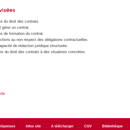
visées
es du droit des contrats.
 gérer un contrat.
es de formation du contrat.
ctions au non respect des obligations contractuelles.
apacité de
rédaction juridique structurée.
les du droit des contrats à des situations concrètes.
s
ile
/réponses
Infos site
A télécharger
CGV
Bibliothèque