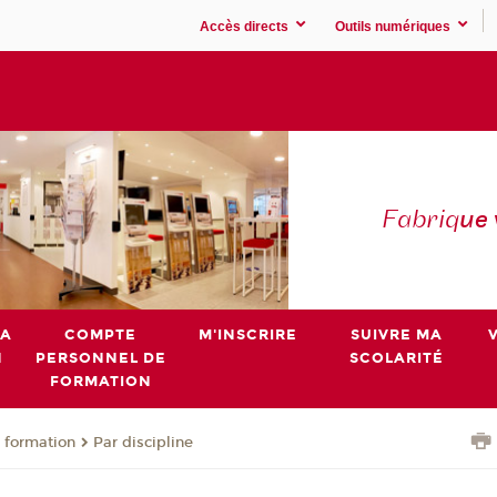
Accès directs
Outils numériques
Fabriq
ue
MA
COMPTE
M'INSCRIRE
SUIVRE MA
N
PERSONNEL DE
SCOLARITÉ
FORMATION
 formation
Par discipline