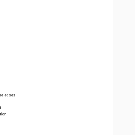
se et ses
t.
tion.