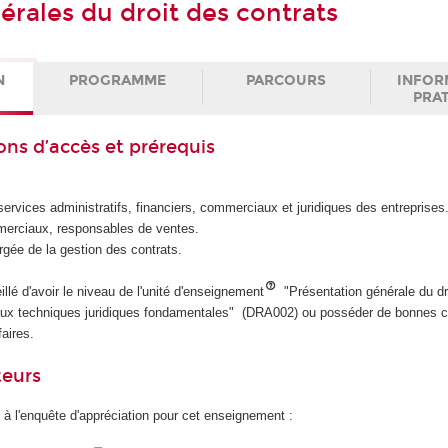
érales du droit des contrats
N
PROGRAMME
PARCOURS
INFOR
PRA
ons d’accès et prérequis
vices administratifs, financiers, commerciaux et juridiques des entreprises
ciaux, responsables de ventes.
e de la gestion des contrats.
llé
d'avoir le niveau de l'unité d'enseignement
"Présentation générale du d
ion aux techniques juridiques fondamentales" (DRA002) ou posséder de bonnes
faires.
teurs
 à l'enquête d'appréciation pour cet enseignement :