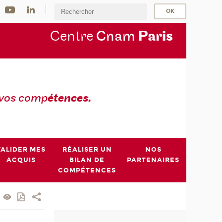
Centre
Cnam
Par
is
 vos comp
étences.
VALIDER MES
RÉALISER UN
NOS
ACQUIS
BILAN DE
PARTENAIRES
COMPÉTENCES