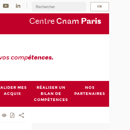
Centre
Cnam
Par
is
 vos comp
étences.
VALIDER MES
RÉALISER UN
NOS
ACQUIS
BILAN DE
PARTENAIRES
COMPÉTENCES