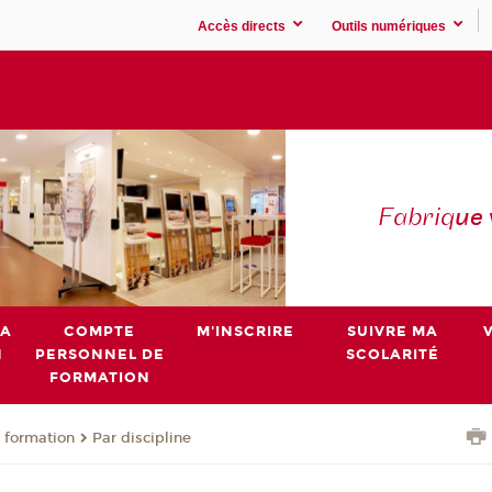
Accès directs
Outils numériques
Fabriq
ue
MA
COMPTE
M'INSCRIRE
SUIVRE MA
N
PERSONNEL DE
SCOLARITÉ
FORMATION
 formation
Par discipline