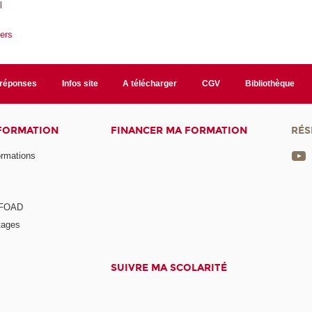
l
ers
/réponses
Infos site
A télécharger
CGV
Bibliothèque
 FORMATION
FINANCER MA FORMATION
RÉS
ormations
a FOAD
tages
SUIVRE MA SCOLARITÉ