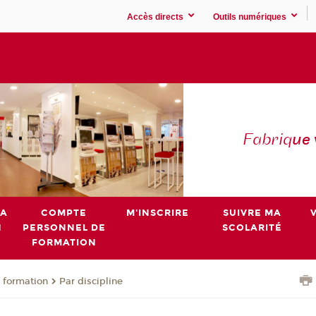
Accès directs
Outils numériques
Fabriq
ue
MA
COMPTE
M'INSCRIRE
SUIVRE MA
N
PERSONNEL DE
SCOLARITÉ
FORMATION
 formation
Par discipline