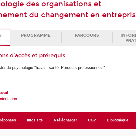
ologie des organisations et
ement du changement en entrepris
N
PROGRAMME
PARCOURS
INFOR
PRA
ons d’accès et prérequis
ter de psychologie "travail, santé, Parcours professionnels"
avail
rientation
/réponses
Infos site
A télécharger
CGV
Bibliothèque