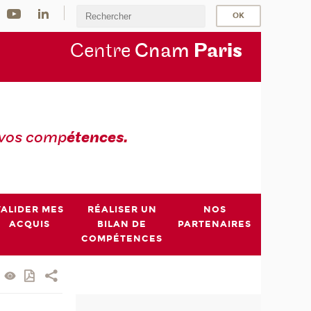
Centre
Cnam
Par
is
 vos comp
étences.
VALIDER MES
RÉALISER UN
NOS
ACQUIS
BILAN DE
PARTENAIRES
COMPÉTENCES