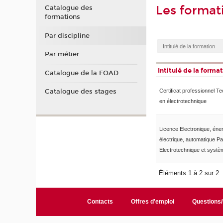
Les format
Catalogue des
formations
Par discipline
Par métier
Intitulé de la forma
Catalogue de la FOAD
Catalogue des stages
Certificat professionnel T
en électrotechnique
Licence Electronique, éne
électrique, automatique P
Electrotechnique et syst
Éléments 1 à 2 sur 2
Contacts
Offres d'emploi
Questions