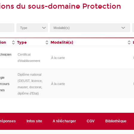
ions du sous-domaine Protection
tion
Type
Modalité(s)
echnicien
Certificat
À la carte
d'établissement
Diplôme national
rgie
(DEUST, licence,
arcours
À la carte
master, doctorat,
èmes
diplôme d'Etat)
/réponses
Infos site
A télécharger
CGV
Bibliothèque