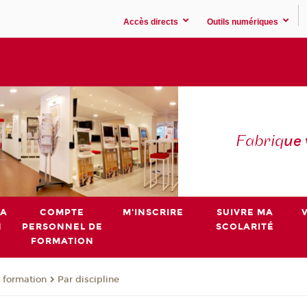
Accès directs
Outils numériques
Fabriq
ue
MA
COMPTE
M'INSCRIRE
SUIVRE MA
N
PERSONNEL DE
SCOLARITÉ
FORMATION
 formation
Par discipline