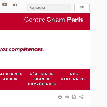
Centre
Cnam
Par
is
 vos comp
étences.
VALIDER MES
RÉALISER UN
NOS
ACQUIS
BILAN DE
PARTENAIRES
COMPÉTENCES