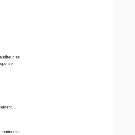
auditeur les
ispensé
ssement.
ernationales