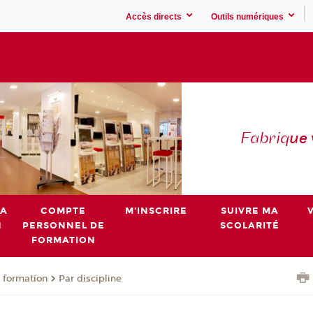
Accès directs
Outils numériques
Fabriq
ue
MA
COMPTE
M'INSCRIRE
SUIVRE MA
N
PERSONNEL DE
SCOLARITÉ
FORMATION
 formation
Par discipline