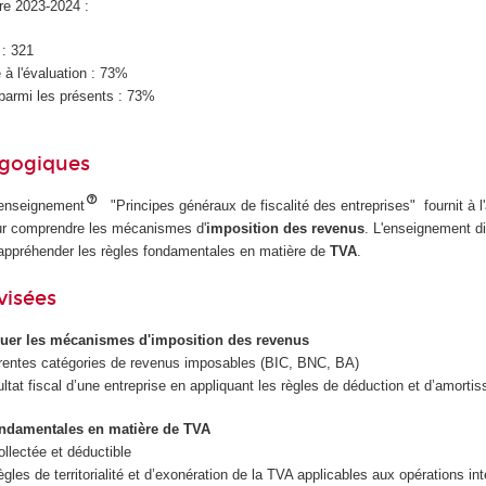
ire 2023-2024 :
 : 321
à l'évaluation : 73%
parmi les présents : 73%
agogiques
d'enseignement
"Principes généraux de fiscalité des entreprises" fournit à l'
r comprendre les mécanismes d'
imposition des revenus
. L'enseignement d
appréhender les règles fondamentales en matière de
TVA
.
visées
uer les mécanismes d'imposition des revenus
fférentes catégories de revenus imposables (BIC, BNC, BA)
ultat fiscal d’une entreprise en appliquant les règles de déduction et d’amorti
fondamentales en matière de TVA
ollectée et déductible
les de territorialité et d’exonération de la TVA applicables aux opérations int