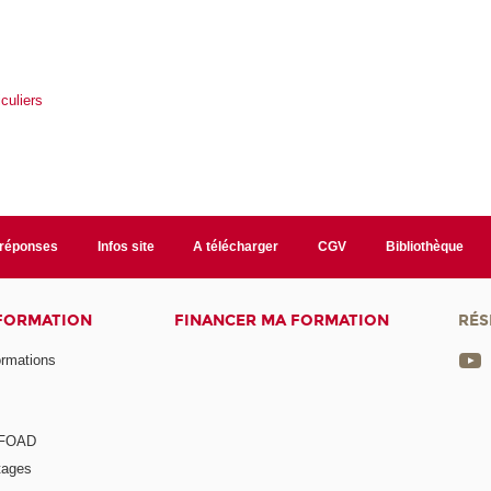
iculiers
/réponses
Infos site
A télécharger
CGV
Bibliothèque
 FORMATION
FINANCER MA FORMATION
RÉS
ormations
a FOAD
tages