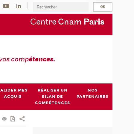
Centre
Cnam
Par
is
 vos comp
étences.
VALIDER MES
RÉALISER UN
NOS
ACQUIS
BILAN DE
PARTENAIRES
COMPÉTENCES