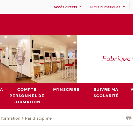
Accès directs
Outils numériques
Fabriq
ue
MA
COMPTE
M'INSCRIRE
SUIVRE MA
N
PERSONNEL DE
SCOLARITÉ
FORMATION
 formation
Par discipline