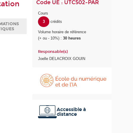
Code UE : UTC502-PAR
tation
Cours
3
crédits
MATIONS
TIQUES
Volume horaire de référence
(+ ou - 10%) :
30 heures
Responsable(s)
Joelle DELACROIX GOUIN
É
c
o
l
e
d
u
Accessible à
distance
n
u
m
é