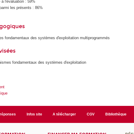
à l'évaluation : 59%
parmi les présents : 86%
agogiques
pes fondamentaux des systèmes d'exploitation multiprogrammés
visées
ismes fondamentaux des systèmes d'exploitation
ent
ique
/réponses
Infos site
A télécharger
CGV
Bibliothèque