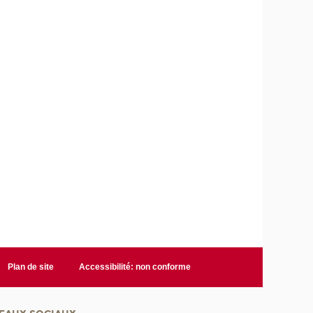
r
i
q
u
e
e
t
d
e
l
'
I
A
Plan de site
Accessibilité: non conforme