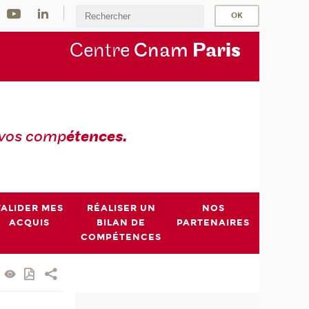
Centre
Cnam
Par
is
 vos comp
étences.
VALIDER MES
RÉALISER UN
NOS
ACQUIS
BILAN DE
PARTENAIRES
COMPÉTENCES