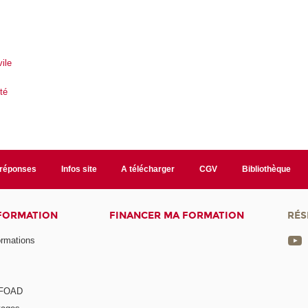
s
ile
té
/réponses
Infos site
A télécharger
CGV
Bibliothèque
 FORMATION
FINANCER MA FORMATION
RÉS
ormations
a FOAD