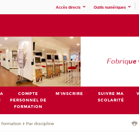
Accès directs
Outils numériques
Fabriq
ue
MA
COMPTE
M'INSCRIRE
SUIVRE MA
N
PERSONNEL DE
SCOLARITÉ
FORMATION
 formation
Par discipline