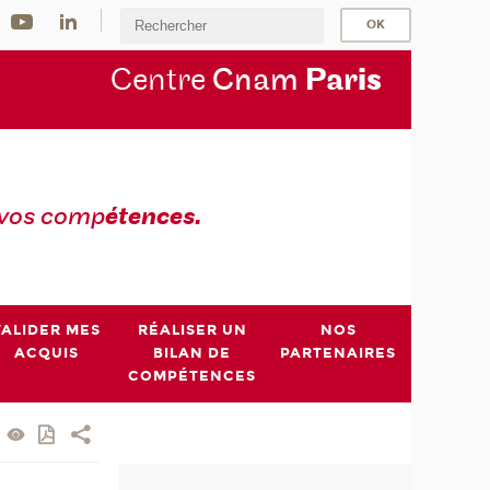
Centre
Cnam
Par
is
 vos comp
étences.
VALIDER MES
RÉALISER UN
NOS
ACQUIS
BILAN DE
PARTENAIRES
COMPÉTENCES