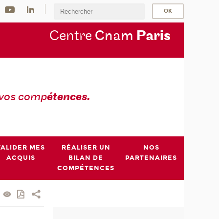
Centre
Cnam
Par
is
 vos comp
étences.
VALIDER MES
RÉALISER UN
NOS
ACQUIS
BILAN DE
PARTENAIRES
COMPÉTENCES