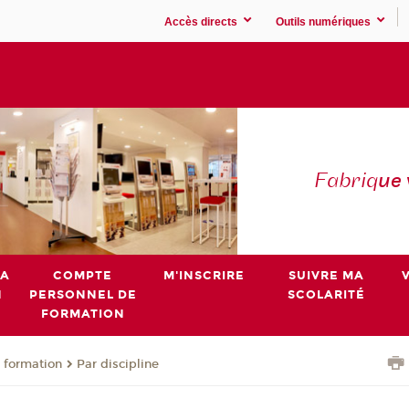
Accès directs
Outils numériques
Fabriq
ue
MA
COMPTE
M'INSCRIRE
SUIVRE MA
N
PERSONNEL DE
SCOLARITÉ
FORMATION
 formation
Par discipline