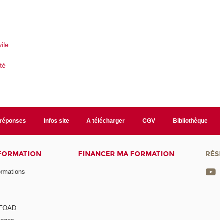
s
ile
té
/réponses
Infos site
A télécharger
CGV
Bibliothèque
 FORMATION
FINANCER MA FORMATION
RÉS
ormations
a FOAD