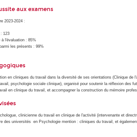
éussite aux examens
ire 2023-2024 :
 : 123
à l'évaluation : 85%
parmi les présents : 99%
agogiques
tion en cliniques du travail dans la diversité de ses orientations (Clinique de l'a
ail, psychologie sociale clinique), organisé pour soutenir la réflexion des fut
avail en clinique du travail, et accompagner la construction du mémoire profe
visées
hologue, clinicienne du travail en clinique de l'activité (intervenante et direct
re des universités en Psychologie mention : cliniques du travail, et égaleme