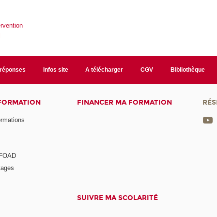
ervention
l
/réponses
Infos site
A télécharger
CGV
Bibliothèque
 FORMATION
FINANCER MA FORMATION
RÉS
ormations
a FOAD
tages
SUIVRE MA SCOLARITÉ