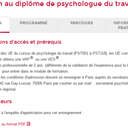
n au diplôme de psychologue du trav
N
PROGRAMME
PARCOURS
INFOR
PRA
ons d’accès et prérequis
e des UE du cursus de psychologie du travail (PST001 à PST118), les UE co
oir obtenu une VAP
ou une VES
.
e professionnelle de 2 ans (différente de la validation de l'expérience pour la 
pour entrer dans le module de formation.
les conditions d'admission doivent se renseigner à Paris auprès du secrétaria
41 rue Gay-Lussac 75005 Paris par courrier ou par mail : secretariat.psych
e régional.
teurs
 à l'enquête d'appréciation pour cet enseignement :
e au format PDF