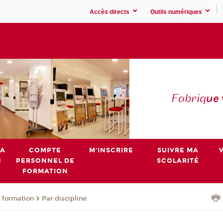
Accès directs
Outils numériques
Fabriq
ue
MA
COMPTE
M'INSCRIRE
SUIVRE MA
N
PERSONNEL DE
SCOLARITÉ
FORMATION
 formation
Par discipline