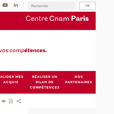
Centre
Cnam
Par
is
 vos comp
étences.
VALIDER MES
RÉALISER UN
NOS
ACQUIS
BILAN DE
PARTENAIRES
COMPÉTENCES