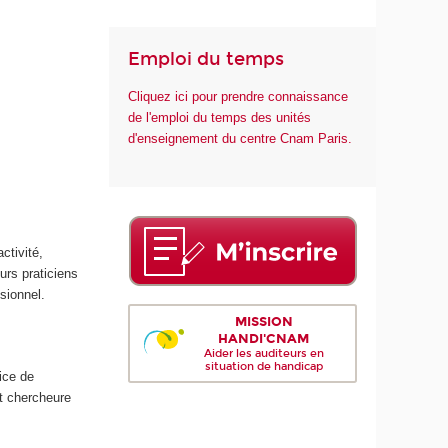
é
Emploi du temps
Cliquez ici pour prendre connaissance
de l'emploi du temps des unités
d'enseignement du centre Cnam Paris.
ctivité,
urs praticiens
ssionnel.
MISSION
HANDI'CNAM
Aider les auditeurs en
situation de handicap
rice de
nt chercheure