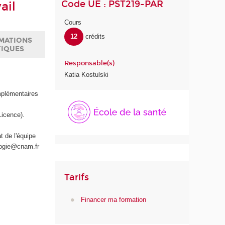
Code UE : PST219-PAR
ail
Cours
12
crédits
MATIONS
TIQUES
Responsable(s)
Katia Kostulski
mplémentaires
É
c
Licence).
o
l
t de l'équipe
e
ologie@cnam.fr
d
e
l
Tarifs
a
S
Financer ma formation
a
n
t