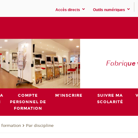
Accès directs
Outils numériques
Fabriq
ue
MA
COMPTE
M'INSCRIRE
SUIVRE MA
N
PERSONNEL DE
SCOLARITÉ
FORMATION
 formation
Par discipline