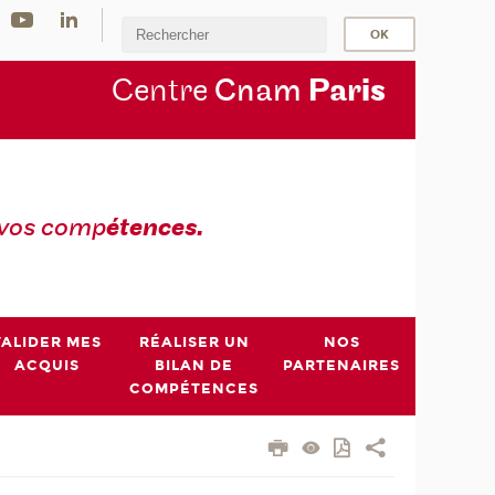
Centre
Cnam
Par
is
 vos comp
étences.
VALIDER MES
RÉALISER UN
NOS
ACQUIS
BILAN DE
PARTENAIRES
COMPÉTENCES