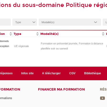
ions du sous-domaine Politique régi
tion
Type
Modalité(s)
tionnels
Formation en présentiel journée, Formation à distance
nception
UE régionale
planifiée soir ou samedi
/réponses
Infos site
A télécharger
CGV
Bibliothèque
 FORMATION
FINANCER MA FORMATION
RÉS
ormations