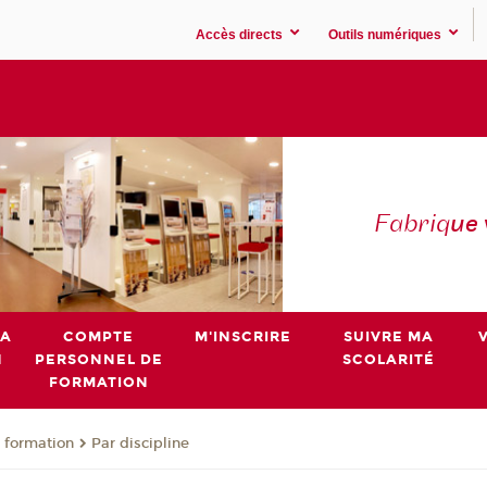
Accès directs
Outils numériques
Fabriq
ue
MA
COMPTE
M'INSCRIRE
SUIVRE MA
N
PERSONNEL DE
SCOLARITÉ
FORMATION
 formation
Par discipline