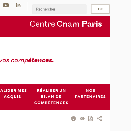
Centre
Cnam
Par
is
 vos comp
étences.
VALIDER MES
RÉALISER UN
NOS
ACQUIS
BILAN DE
PARTENAIRES
COMPÉTENCES