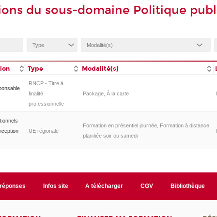
ions du sous-domaine Politique pub
tion
Type
Modalité(s)
RNCP - Titre à
ponsable
finalité
Package, À la carte
professionnelle
tionnels
Formation en présentiel journée, Formation à distance
nception
UE régionale
planifiée soir ou samedi
/réponses
Infos site
A télécharger
CGV
Bibliothèque