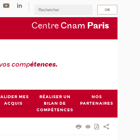
Centre
Cnam
Par
is
 vos comp
étences.
VALIDER MES
RÉALISER UN
NOS
ACQUIS
BILAN DE
PARTENAIRES
COMPÉTENCES