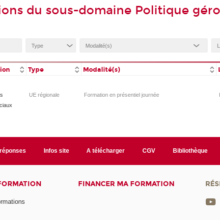
ions du sous-domaine Politique gér
tion
Type
Modalité(s)
es
UE régionale
Formation en présentiel journée
ciaux
/réponses
Infos site
A télécharger
CGV
Bibliothèque
 FORMATION
FINANCER MA FORMATION
RÉS
ormations