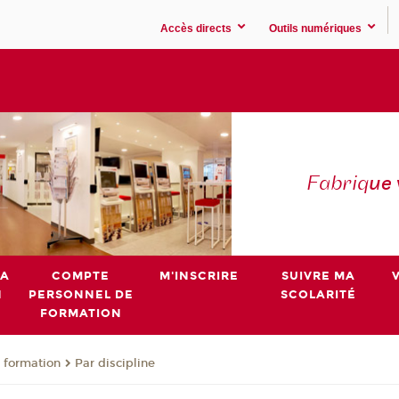
Accès directs
Outils numériques
Fabriq
ue
MA
COMPTE
M'INSCRIRE
SUIVRE MA
N
PERSONNEL DE
SCOLARITÉ
FORMATION
 formation
Par discipline