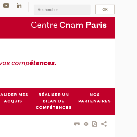
Centre
Cnam
Par
is
 vos comp
étences.
VALIDER MES
RÉALISER UN
NOS
ACQUIS
BILAN DE
PARTENAIRES
COMPÉTENCES