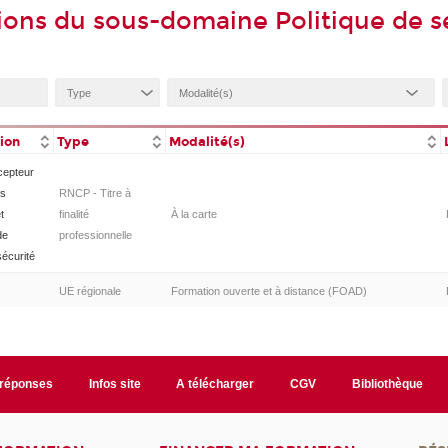
ions du sous-domaine Politique de s
tion
Type
Modalité(s)
cepteur
es
RNCP - Titre à
t
finalité
À la carte
de
professionnelle
écurité
UE régionale
Formation ouverte et à distance (FOAD)
/réponses
Infos site
A télécharger
CGV
Bibliothèque