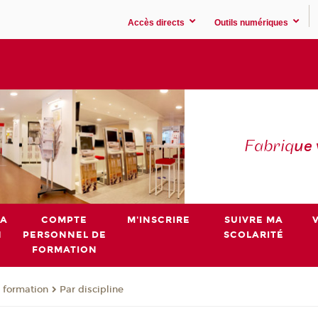
Accès directs
Outils numériques
Fabriq
ue
MA
COMPTE
M'INSCRIRE
SUIVRE MA
N
PERSONNEL DE
SCOLARITÉ
FORMATION
 formation
Par discipline