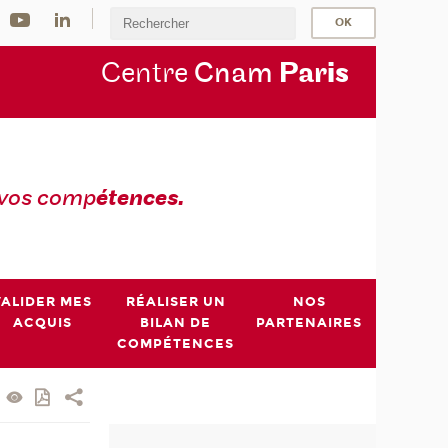
Centre
Cnam
Par
is
 vos comp
étences.
VALIDER MES
RÉALISER UN
NOS
ACQUIS
BILAN DE
PARTENAIRES
COMPÉTENCES