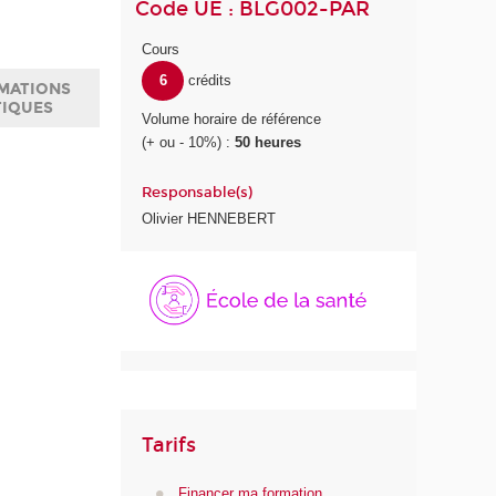
Code UE : BLG002-PAR
Cours
6
crédits
MATIONS
TIQUES
Volume horaire de référence
(+ ou - 10%) :
50 heures
Responsable(s)
Olivier HENNEBERT
É
c
o
l
e
d
e
l
Tarifs
a
S
Financer ma formation
a