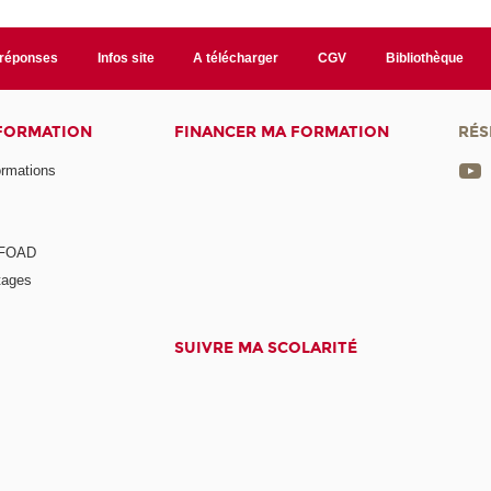
/réponses
Infos site
A télécharger
CGV
Bibliothèque
 FORMATION
FINANCER MA FORMATION
RÉS
ormations
a FOAD
tages
SUIVRE MA SCOLARITÉ