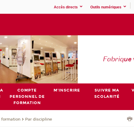
Accès directs
Outils numériques
Fabriq
ue
MA
COMPTE
M'INSCRIRE
SUIVRE MA
N
PERSONNEL DE
SCOLARITÉ
FORMATION
 formation
Par discipline