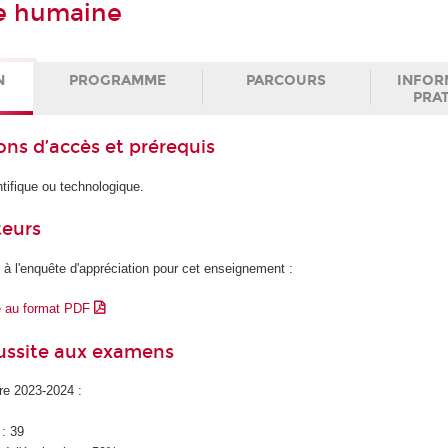
ie humaine
N
PROGRAMME
PARCOURS
INFOR
PRA
ons d’accès et prérequis
tifique ou technologique.
teurs
 à l'enquête d'appréciation pour cet enseignement :
e au format PDF
éussite aux examens
ire 2023-2024 :
 : 39