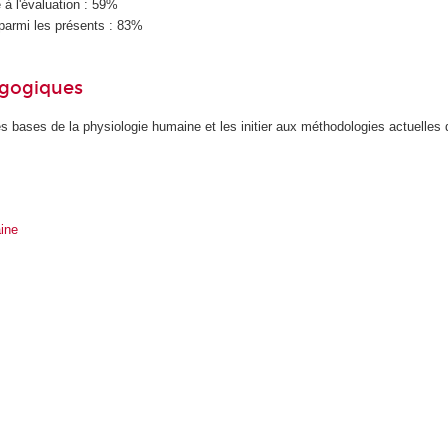
à l'évaluation : 59%
parmi les présents : 83%
agogiques
es bases de la physiologie humaine et les initier aux méthodologies actuelles 
ine