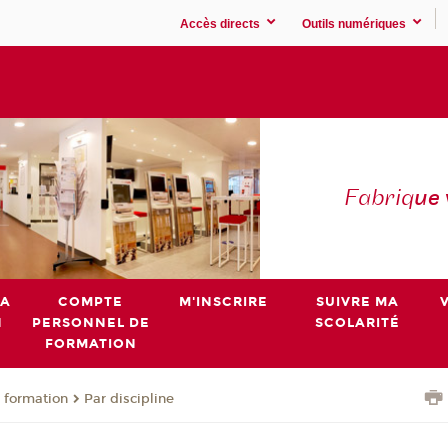
Accès directs
Outils numériques
Fabriq
ue
MA
COMPTE
M'INSCRIRE
SUIVRE MA
N
PERSONNEL DE
SCOLARITÉ
FORMATION
 formation
Par discipline