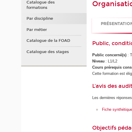
Organisati
Catalogue des
formations
Par discipline
PRÉSENTATIO
Par métier
Catalogue de la FOAD
Public, conditi
Catalogue des stages
Public concerné(s)
: 
Niveau
: L1/L2
Cours prérequis cons
Cette formation est éli
L'avis des audi
Les dernières réponses
Fiche synthétiqu
Objectifs péd