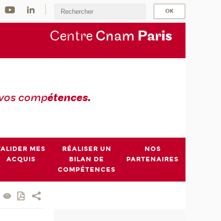
Centre
Cnam
Par
is
 vos comp
étences.
VALIDER MES
RÉALISER UN
NOS
ACQUIS
BILAN DE
PARTENAIRES
COMPÉTENCES