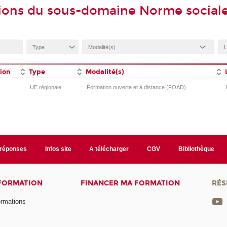
ions du sous-domaine Norme social
tion
Type
Modalité(s)
UE régionale
Formation ouverte et à distance (FOAD)
/réponses
Infos site
A télécharger
CGV
Bibliothèque
 FORMATION
FINANCER MA FORMATION
RÉS
ormations