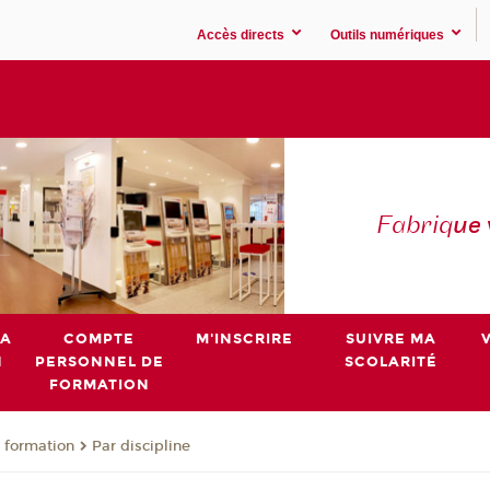
Accès directs
Outils numériques
Fabriq
ue
MA
COMPTE
M'INSCRIRE
SUIVRE MA
N
PERSONNEL DE
SCOLARITÉ
FORMATION
 formation
Par discipline