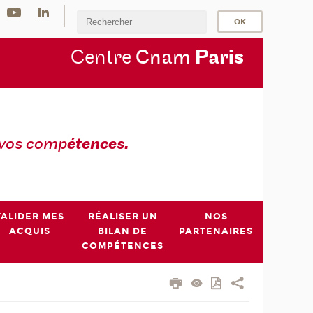
Centre
Cnam
Par
is
 vos comp
étences.
VALIDER MES
RÉALISER UN
NOS
ACQUIS
BILAN DE
PARTENAIRES
COMPÉTENCES