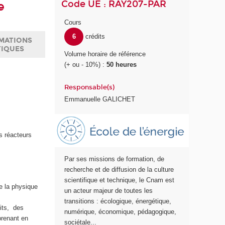
Code UE : RAY207-PAR
e
Cours
6
crédits
MATIONS
TIQUES
Volume horaire de référence
(+ ou - 10%) :
50 heures
Responsable(s)
Emmanuelle GALICHET
E
c
s réacteurs
o
l
Par ses missions de formation, de
e
recherche et de diffusion de la culture
E
scientifique et technique, le Cnam est
n
ue la physique
un acteur majeur de toutes les
e
transitions : écologique, énergétique,
r
uits, des
numérique, économique, pédagogique,
g
prenant en
sociétale...
i