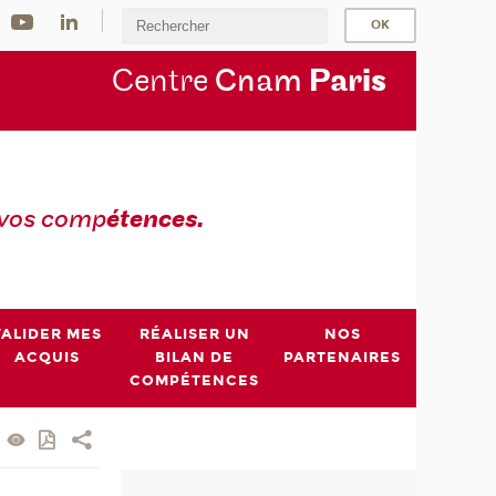
Centre
Cnam
Par
is
 vos comp
étences.
VALIDER MES
RÉALISER UN
NOS
ACQUIS
BILAN DE
PARTENAIRES
COMPÉTENCES