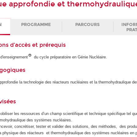
e approfondie et thermohydrauliqu
N
PROGRAMME
PARCOURS
INFOR
PRA
ons d’accès et prérequis
s d'enseignement
du cycle préparatoire en Génie Nucléaire.
agogiques
pprofondie la technologie des réacteurs nucléaires et la thermohydraulique de
visées
 mobiliser les ressources d’un champ scientifique et technique spécifique tel q
ermohydraulique des systèmes nucléaires.
oncevoir, concrétiser, tester et valider des solutions, des méthodes, des prod
a physique des réacteurs et thermohydraulique des systèmes nucléaires en 