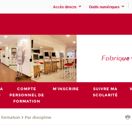
Accès directs
Outils numériques
Fabriq
ue
MA
COMPTE
M'INSCRIRE
SUIVRE MA
N
PERSONNEL DE
SCOLARITÉ
FORMATION
 formation
Par discipline