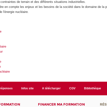
ntraintes de terrain et des différents situations industrielles.
endre en compte les enjeux et les besoins de la société dans le domaine de la 
e l'énergie nucléaire.
e
éaire
ur
e
n
ucléaire
/réponses
Infos site
A télécharger
CGV
Bibliothèque
 FORMATION
FINANCER MA FORMATION
RÉS