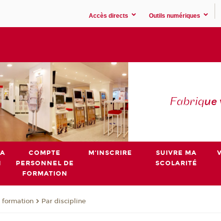
Accès directs
Outils numériques
Fabriq
ue
MA
COMPTE
M'INSCRIRE
SUIVRE MA
N
PERSONNEL DE
SCOLARITÉ
FORMATION
 formation
Par discipline