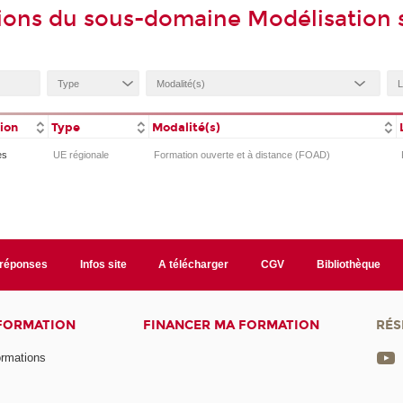
ions du sous-domaine Modélisation 
tion
Type
Modalité(s)
es
UE régionale
Formation ouverte et à distance (FOAD)
/réponses
Infos site
A télécharger
CGV
Bibliothèque
 FORMATION
FINANCER MA FORMATION
RÉS
ormations