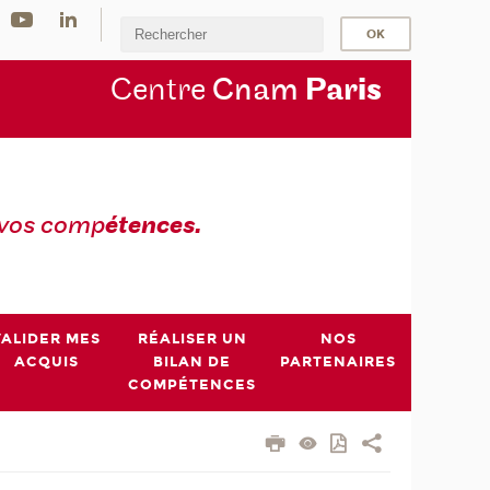
Centre
Cnam
Par
is
 vos comp
étences.
VALIDER MES
RÉALISER UN
NOS
ACQUIS
BILAN DE
PARTENAIRES
COMPÉTENCES