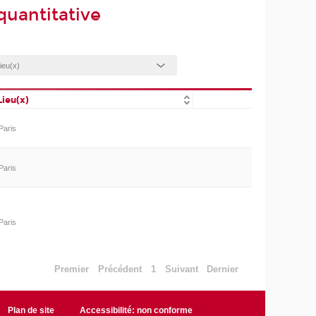
quantitative
Lieu(x)
Paris
Paris
Paris
Premier
Précédent
1
Suivant
Dernier
Plan de site
Accessibilité: non conforme