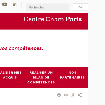
Centre
Cnam
Par
is
 vos comp
étences.
VALIDER MES
RÉALISER UN
NOS
ACQUIS
BILAN DE
PARTENAIRES
COMPÉTENCES