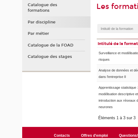
Les format
Catalogue des
formations
Par discipline
Par métier
Intitulé de la forma
Catalogue de la FOAD
Surveillance et modélisati
Catalogue des stages
risques
Analyse de données et dé
dans l'entreprise II
Apprentissage statistique :
modélisation descriptive et
introduction aux réseaux 
neurones
Éléments 1 à 3 sur 3
Contacts
Offres d'emploi
Questions