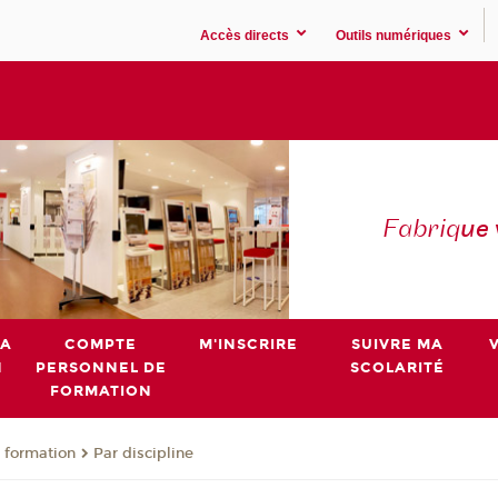
Accès directs
Outils numériques
Fabriq
ue
MA
COMPTE
M'INSCRIRE
SUIVRE MA
N
PERSONNEL DE
SCOLARITÉ
FORMATION
 formation
Par discipline