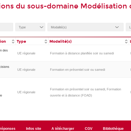
ions du sous-domaine Modélisation 
tion
Type
Modalité(s)
on des
UE régionale
Formation à distance planifiée soir ou samedi
cisions
UE régionale
Formation en présentiel soir ou samedi
Formation en présentiel soir ou samedi, Formation
UE régionale
de
ouverte et à distance (FOAD)
/réponses
Infos site
A télécharger
CGV
Bibliothèque