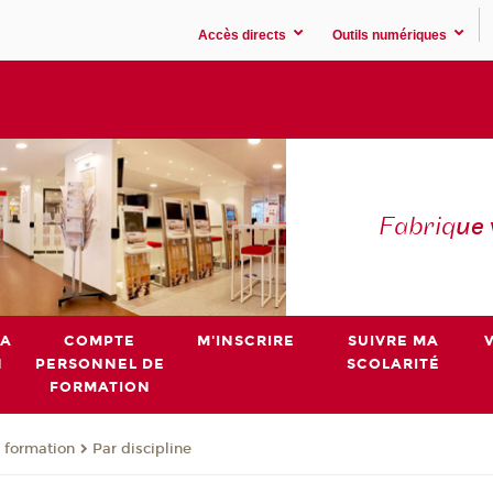
Accès directs
Outils numériques
Fabriq
ue
MA
COMPTE
M'INSCRIRE
SUIVRE MA
N
PERSONNEL DE
SCOLARITÉ
FORMATION
 formation
Par discipline