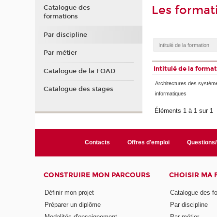
Les format
Catalogue des
formations
Par discipline
Par métier
Intitulé de la forma
Catalogue de la FOAD
Architectures des systèm
Catalogue des stages
informatiques
Éléments 1 à 1 sur 1
Contacts
Offres d'emploi
Questions
CONSTRUIRE MON PARCOURS
CHOISIR MA
Définir mon projet
Catalogue des f
Préparer un diplôme
Par discipline
Modalités d'enseignement
Par métier