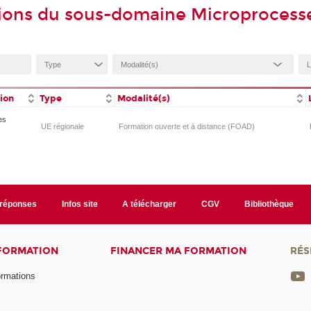
ions du sous-domaine Microprocess
tion
Type
Modalité(s)
es
UE régionale
Formation ouverte et à distance (FOAD)
/réponses
Infos site
A télécharger
CGV
Bibliothèque
 FORMATION
FINANCER MA FORMATION
RÉS
ormations