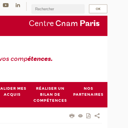
Centre
Cnam
Par
is
 vos comp
étences.
VALIDER MES
RÉALISER UN
NOS
ACQUIS
BILAN DE
PARTENAIRES
COMPÉTENCES