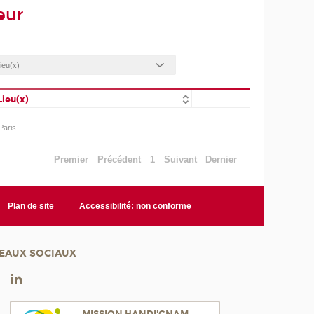
eur
Lieu(x)
Paris
Premier
Précédent
1
Suivant
Dernier
Plan de site
Accessibilité: non conforme
EAUX SOCIAUX
MISSION HANDI'CNAM