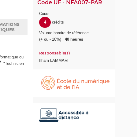
Code UE : NFA007-PAR
Cours
4
crédits
MATIONS
TIQUES
Volume horaire de référence
(+ ou - 10%) :
40 heures
Responsable(s)
nformatique ou
Ilham LAMMARI
"Technicien
É
c
o
l
e
d
u
Accessible à
distance
n
u
m
é