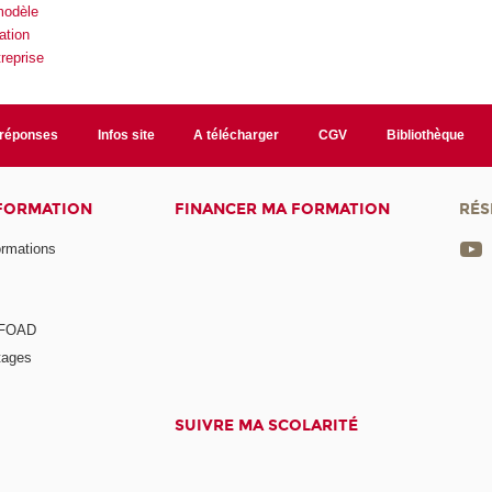
modèle
ation
reprise
/réponses
Infos site
A télécharger
CGV
Bibliothèque
 FORMATION
FINANCER MA FORMATION
RÉS
ormations
a FOAD
tages
SUIVRE MA SCOLARITÉ