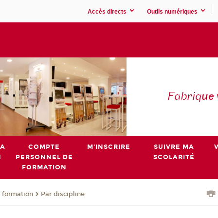
Accès directs
Outils numériques
Fabriq
ue
MA
COMPTE
M'INSCRIRE
SUIVRE MA
N
PERSONNEL DE
SCOLARITÉ
FORMATION
 formation
Par discipline