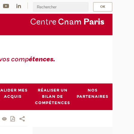
Centre
Cnam
Par
is
 vos comp
étences.
VALIDER MES
RÉALISER UN
NOS
ACQUIS
BILAN DE
PARTENAIRES
COMPÉTENCES