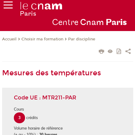
Centre
Cnam
Par
is
Choisir ma formation
Par discipline
Accueil
Mesures des températures
Code UE : MTR211-PAR
Cours
3
crédits
Volume horaire de référence
(+ ou - 10%) :
30 heures