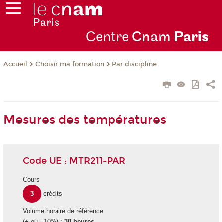
Centre
Cnam
Par
is
Choisir ma formation
Par discipline
Accueil
Mesures des températures
Code UE : MTR211-PAR
Cours
3
crédits
Volume horaire de référence
(+ ou - 10%) :
30 heures