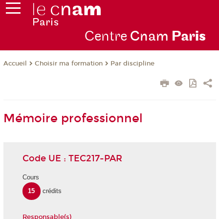
Centre
Cnam
Par
is
Choisir ma formation
Par discipline
Accueil
Mémoire professionnel
Code UE : TEC217-PAR
Cours
15
crédits
Responsable(s)