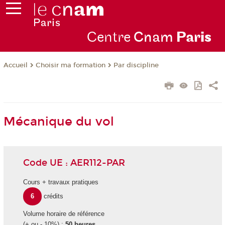
Centre
Cnam
Par
is
Choisir ma formation
Par discipline
Accueil
Mécanique du vol
Code UE : AER112-PAR
Cours + travaux pratiques
6
crédits
Volume horaire de référence
(+ ou - 10%) :
50 heures