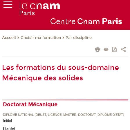
Centre
Cnam
Par
is
Choisir ma formation
Par discipline
Accueil
Les formations du sous-domaine
Mécanique des solides
Doctorat Mécanique
DIPLÔME NATIONAL (DEUST, LICENCE, MASTER, DOCTORAT, DIPLÔME D'ETAT)
Initial
Lieu(x)