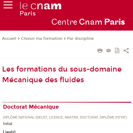
Centre
Cnam
Par
is
Choisir ma formation
Par discipline
Accueil
Les formations du sous-domaine
Mécanique des fluides
Doctorat Mécanique
DIPLÔME NATIONAL (DEUST, LICENCE, MASTER, DOCTORAT, DIPLÔME D'ETAT)
Initial
Lieu(x)